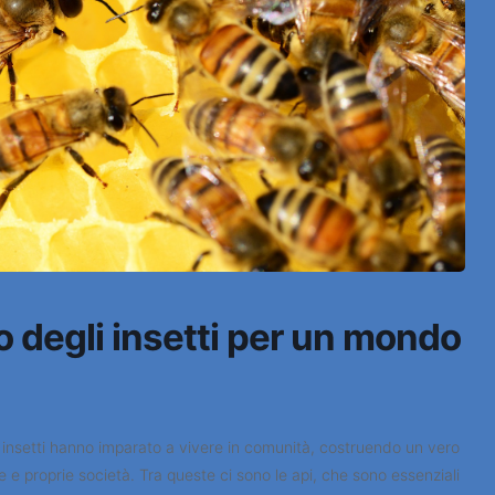
o degli insetti per un mondo
i insetti hanno imparato a vivere in comunità, costruendo un vero
e proprie società. Tra queste ci sono le api, che sono essenziali