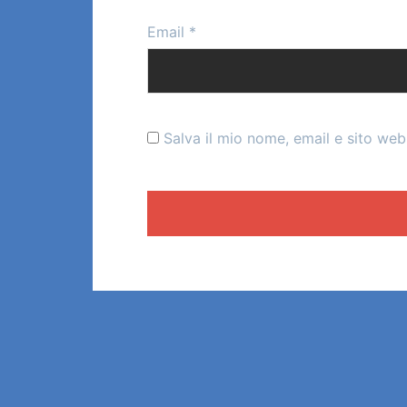
Email
*
Salva il mio nome, email e sito we