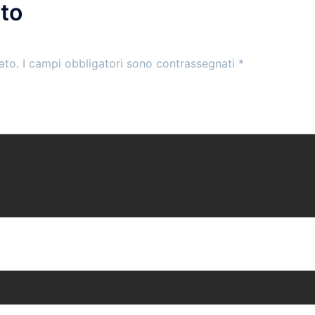
to
ato.
I campi obbligatori sono contrassegnati
*