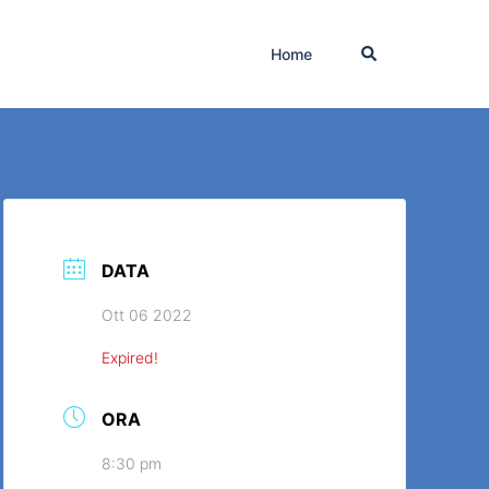
Home
DATA
Ott 06 2022
Expired!
ORA
8:30 pm