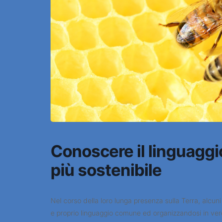
Conoscere il linguaggi
più sostenibile
Nel corso della loro lunga presenza sulla Terra, alcun
e proprio linguaggio comune ed organizzandosi in vere 