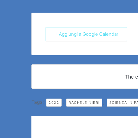
+ Aggiungi a Google Calendar
The e
Tags:
,
,
2022
RACHELE NIERI
SCIENZA IN P