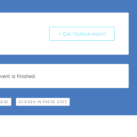
+ iCal / Outlook export
vent is finished.
,
AESE
SCIENZA IN PAESE 2022