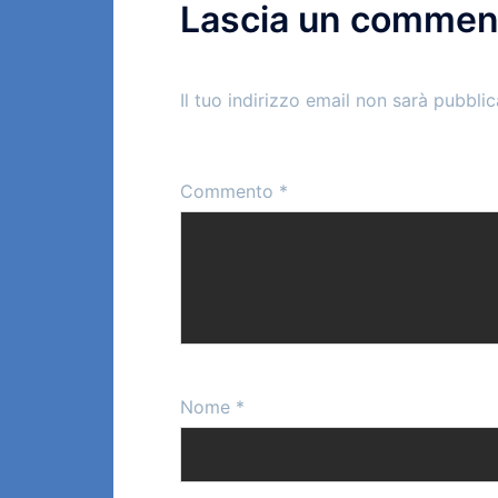
Lascia un commen
Il tuo indirizzo email non sarà pubblic
Commento
*
Nome
*